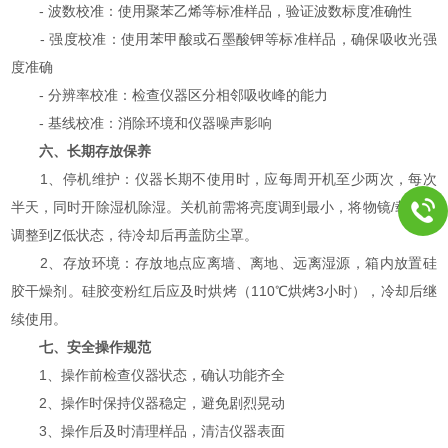
- 波数校准：使用聚苯乙烯等标准样品，验证波数标度准确性
- 强度校准：使用苯甲酸或石墨酸钾等标准样品，确保吸收光强
度准确
- 分辨率校准：检查仪器区分相邻吸收峰的能力
- 基线校准：消除环境和仪器噪声影响
六、长期存放保养
1、停机维护：仪器长期不使用时，应每周开机至少两次，每次
半天，同时开除湿机除湿。关机前需将亮度调到最小，将物镜/载物台
调整到Z低状态，待冷却后再盖防尘罩。
2、存放环境：存放地点应离墙、离地、远离湿源，箱内放置硅
胶干燥剂。硅胶变粉红后应及时烘烤（110℃烘烤3小时），冷却后继
续使用。
七、安全操作规范
1、操作前检查仪器状态，确认功能齐全
2、操作时保持仪器稳定，避免剧烈晃动
3、操作后及时清理样品，清洁仪器表面