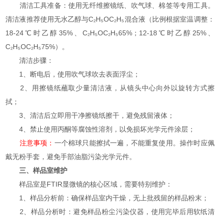
清洁工具准备：使用无纤维擦镜纸、吹气球、棉签等专用工具。
清洁液推荐使用无水乙醇与C₂H₅OC₂H₅混合液（比例根据室温调整：
18-24℃时乙醇35%、C₂H₅OC₂H₅65%；12-18℃时乙醇25%、
C₂H₅OC₂H₅75%）。
清洁步骤：
1、断电后，使用吹气球吹去表面浮尘；
2、用擦镜纸蘸取少量清洁液，从镜头中心向外以旋转方式擦
拭；
3、清洁后立即用干净擦镜纸擦干，避免残留液体；
4、禁止使用丙酮等腐蚀性溶剂，以免损坏光学元件涂层；
注意事项：
一个棉球只能擦拭一遍，不能重复使用。操作时应佩
戴无粉手套，避免手部油脂污染光学元件。
三、样品室维护
样品室是FTIR显微镜的核心区域，需要特别维护：
1、样品分析前：确保样品室内干燥，无上批残留的样品粉末；
2、样品分析时：避免样品粉尘污染仪器，使用完毕后用软纸清