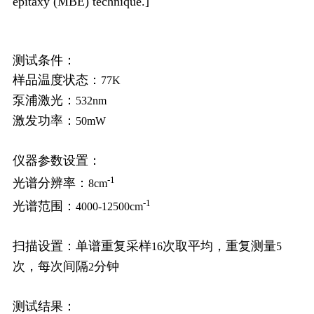
epitaxy (MBE) technique.]
测试条件：
样品温度状态：
77K
泵浦激光：
532nm
激发功率：
50mW
仪器参数设置：
-1
光谱分辨率：
8cm
-1
光谱范围：
4000-12500cm
扫描设置：单谱重复采样
次取平均，重复测量
16
5
次，每次间隔
分钟
2
测试结果：