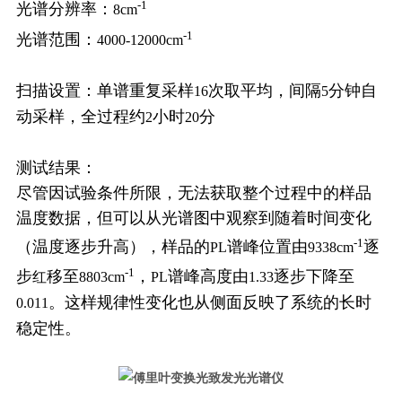
-1
光谱分辨率：
8cm
-1
光谱范围：
4000-12000cm
扫描设置：单谱重复采样
次取平均，间隔
分钟自
16
5
动采样，全过程约
小时
分
2
20
测试结果：
尽管因试验条件所限，无法获取整个过程中的样品
温度数据，但可以从光谱图中观察到随着时间变化
-1
（温度逐步升高），样品的
谱峰位置由
逐
PL
9338cm
-1
步
移至
，
谱峰高度由
逐步下降至
红
8803cm
PL
1.33
。这样规律性变化也从侧面反映了系统的长时
0.011
稳定性。