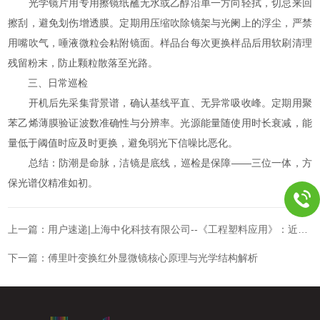
光学镜片用专用擦镜纸蘸无水或乙醇沿单一方向轻拭，切忌来回
擦刮，避免划伤增透膜。定期用压缩吹除镜架与光阑上的浮尘，严禁
用嘴吹气，唾液微粒会粘附镜面。样品台每次更换样品后用软刷清理
残留粉末，防止颗粒散落至光路。
三、日常巡检
开机后先采集背景谱，确认基线平直、无异常吸收峰。定期用聚
苯乙烯薄膜验证波数准确性与分辨率。光源能量随使用时长衰减，能
量低于阈值时应及时更换，避免弱光下信噪比恶化。
总结：防潮是命脉，洁镜是底线，巡检是保障——三位一体，方
保光谱仪精准如初。
上一篇：
用户速递|上海中化科技有限公司--《工程塑料应用》：近红外光谱建模法测定尼龙66物性指标
下一篇：
傅里叶变换红外显微镜核心原理与光学结构解析