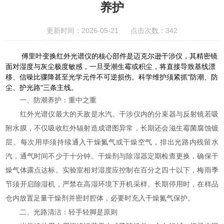
养护
更新时间：2026-05-21 点击次数：342
傅里叶变换红外光谱仪的核心部件是迈克尔逊干涉仪，其精密镜
面对湿度与灰尘极度敏感，一旦受潮生霉或积尘，将直接导致基线漂
移、信噪比骤降甚至光学元件不可逆损伤。科学维护须紧抓"防潮、防
尘、护光路"三条主线。
一、防潮养护：重中之重
红外光谱仪最大的天敌是水汽。干涉仪内的分束器与反射镜若吸
附水膜，不仅吸收红外辐射造成谱图异常，长期还会滋生霉菌腐蚀镀
层。每次用毕须持续通入干燥氮气或干燥空气，排出光路内残留水
汽，通气时间不少于十分钟。干燥剂与除湿器定期检查更换，确保干
燥气体露点达标。实验室相对湿度应控制在百分之四十以下，梅雨季
节须开启除湿机，严禁在高湿环境下开机采样。长期停用时，在样品
仓内放置足量干燥剂并密封腔体，必要时充入干燥氮气保护。
二、光路清洁：轻手轻脚是原则