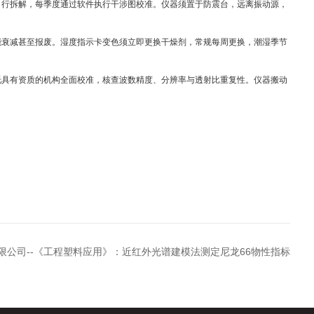
自行拆解，每季度通过软件执行干涉图校准。仪器须置于防震台，远离振动源，
衰减甚至报废。湿度指示卡变色须立即更换干燥剂，常规每周更换，潮湿季节
具有资质的机构全面校准，核查波数精度、分辨率与透射比重复性。仪器搬动
限公司--《工程塑料应用》：近红外光谱建模法测定尼龙66物性指标