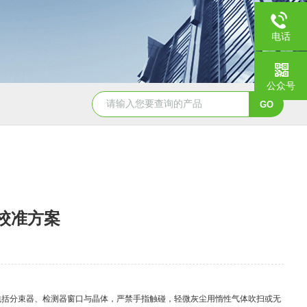
电话
公众号
FOLI30V真空型傅里叶变换红外光谱仪
TIGER
校准方案
括分束器、检测器窗口与晶体，严禁手指触碰，轻微灰尘用惰性气体吹扫或无