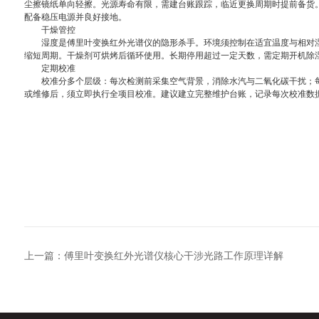
尘擦镜纸单向轻擦。光源寿命有限，需建台账跟踪，临近更换周期时提前备货
配备稳压电源并良好接地。
干燥管控
湿度是傅里叶变换红外光谱仪的隐形杀手。环境须控制在适宜温度与相对湿
缩短周期。干燥剂可烘烤后循环使用。长期停用超过一定天数，需定期开机除
定期校准
校准分多个层级：每次检测前采集空气背景，消除水汽与二氧化碳干扰；每
或维修后，须立即执行全项目校准。建议建立完整维护台账，记录每次校准数
上一篇：
傅里叶变换红外光谱仪核心干涉光路工作原理详解