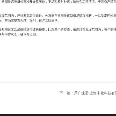
。检测器需每日检查冷却介质液位，不足时及时补充；散热孔定期清洁。干涉仪严禁
度范围内，严格避免高湿条件。分束器与检测器窗口极易吸湿潮解，一旦受潮即性能
湿，样品室放置新鲜干燥剂，窗片套防尘罩。
月用聚苯乙烯薄膜进行波长校准，比对多个特征峰，偏差须在允许范围内；每年委托
据与部件状态，确保可追溯。
下一篇：
用户速递|上海中化科技有